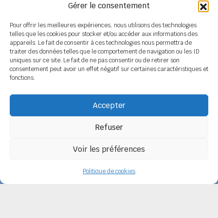
Gérer le consentement
Pour offrir les meilleures expériences, nous utilisons des technologies
telles que les cookies pour stocker et/ou accéder aux informations des
appareils. Le fait de consentir à ces technologies nous permettra de
COORDONNÉES
traiter des données telles que le comportement de navigation ou les ID
uniques sur ce site. Le fait de ne pas consentir ou de retirer son
Siège social
6 rue de Tolbiac - 37100 TOURS
consentement peut avoir un effet négatif sur certaines caractéristiques et
Tél. 02 47 51 89 78 / 06 08 86 79 50
fonctions.
Secrétariat
BP 14 - 79800 LA MOTHE SAINT HERAY
Tél. 05 49 04 91 45 / 06 14 12 56 26
Accepter
Email :
secretariat@spelc-centre-poitou-charentes.fr
Refuser
Adhérer au SPELC
Facebook
Nos articles
Voir les préférences
SPELC Centre Poitou-Charentes
propulsé fièrement par
Une création
Politique de cookies
Pagedemarque.com
|
Mentions légales
|
Politique de confidentialité