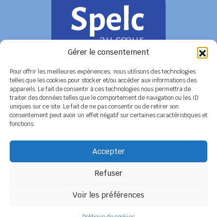
Gérer le consentement
Pour offrir les meilleures expériences, nous utilisons des technologies
telles que les cookies pour stocker et/ou accéder aux informations des
appareils. Le fait de consentir à ces technologies nous permettra de
COORDONNÉES
traiter des données telles que le comportement de navigation ou les ID
uniques sur ce site. Le fait de ne pas consentir ou de retirer son
Siège social
6 rue de Tolbiac - 37100 TOURS
consentement peut avoir un effet négatif sur certaines caractéristiques et
Tél. 02 47 51 89 78 / 06 08 86 79 50
fonctions.
Secrétariat
BP 14 - 79800 LA MOTHE SAINT HERAY
Tél. 05 49 04 91 45 / 06 14 12 56 26
Accepter
Email :
secretariat@spelc-centre-poitou-charentes.fr
Refuser
Adhérer au SPELC
Facebook
Nos articles
Voir les préférences
SPELC Centre Poitou-Charentes
propulsé fièrement par
Une création