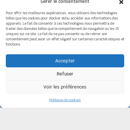
Gérer le consentement
Pour offrir les meilleures expériences, nous utilisons des technologies
telles que les cookies pour stocker et/ou accéder aux informations des
appareils. Le fait de consentir à ces technologies nous permettra de
COORDONNÉES
traiter des données telles que le comportement de navigation ou les ID
uniques sur ce site. Le fait de ne pas consentir ou de retirer son
Siège social
6 rue de Tolbiac - 37100 TOURS
consentement peut avoir un effet négatif sur certaines caractéristiques et
Tél. 02 47 51 89 78 / 06 08 86 79 50
fonctions.
Secrétariat
BP 14 - 79800 LA MOTHE SAINT HERAY
Tél. 05 49 04 91 45 / 06 14 12 56 26
Accepter
Email :
secretariat@spelc-centre-poitou-charentes.fr
Refuser
Adhérer au SPELC
Facebook
Nos articles
Voir les préférences
SPELC Centre Poitou-Charentes
propulsé fièrement par
Une création
Politique de cookies
Pagedemarque.com
|
Mentions légales
|
Politique de confidentialité