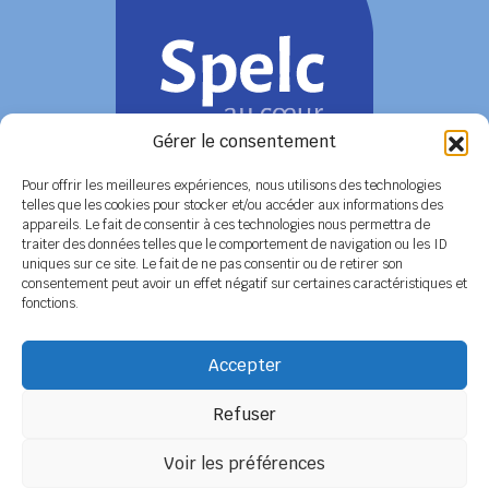
Gérer le consentement
Pour offrir les meilleures expériences, nous utilisons des technologies
telles que les cookies pour stocker et/ou accéder aux informations des
appareils. Le fait de consentir à ces technologies nous permettra de
COORDONNÉES
traiter des données telles que le comportement de navigation ou les ID
uniques sur ce site. Le fait de ne pas consentir ou de retirer son
Siège social
6 rue de Tolbiac - 37100 TOURS
consentement peut avoir un effet négatif sur certaines caractéristiques et
Tél. 02 47 51 89 78 / 06 08 86 79 50
fonctions.
Secrétariat
BP 14 - 79800 LA MOTHE SAINT HERAY
Tél. 05 49 04 91 45 / 06 14 12 56 26
Accepter
Email :
secretariat@spelc-centre-poitou-charentes.fr
Refuser
Adhérer au SPELC
Facebook
Nos articles
Voir les préférences