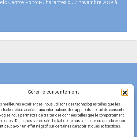
Spelc Centre Poitou-Charentes du 7 novembre 2019 à
Gérer le consentement
Adhérer au SPELC
les meilleures expériences, nous utilisons des technologies telles que les
 stocker et/ou accéder aux informations des appareils. Le fait de consentir
Facebook
ologies nous permettra de traiter des données telles que le comportement
n ou les ID uniques sur ce site. Le fait de ne pas consentir ou de retirer son
Nos articles
 peut avoir un effet négatif sur certaines caractéristiques et fonctions.