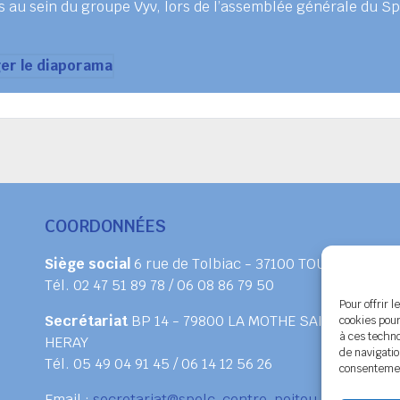
s au sein du groupe Vyv, lors de l’assemblée générale du 
er le diaporama
COORDONNÉES
Siège social
6 rue de Tolbiac - 37100 TOURS
Tél. 02 47 51 89 78 / 06 08 86 79 50
Pour offrir 
Secrétariat
BP 14 - 79800 LA MOTHE SAINT
cookies pour
à ces techn
HERAY
de navigatio
Tél. 05 49 04 91 45 / 06 14 12 56 26
consentement
Email :
secretariat@spelc-centre-poitou-