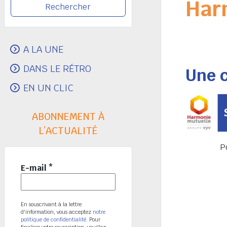
Har
A LA UNE
DANS LE RÉTRO
Une 
EN UN CLIC
ABONNEMENT À
L’ACTUALITÉ
P
E-mail
*
En souscrivant à la lettre
d'information, vous acceptez
notre
politique de confidentialité
. Pour
finaliser votre souscription, veuillez