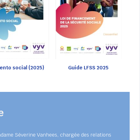
nto social (2025)
Guide LFSS 2025
e
adame Séverine Vanhees, chargée des relations