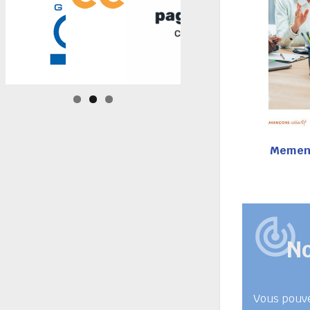
Mement
No
Vous pouve