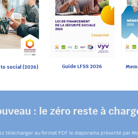
Guide LFSS 2026
Meme
o social (2026)
uveau : le zéro reste à charg
z télécharger au format PDF le diaporama présenté par M