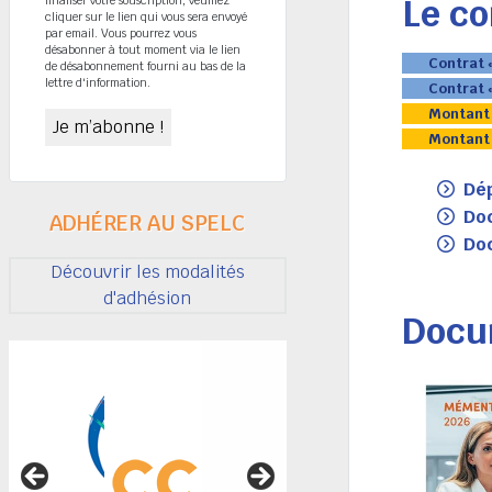
Le co
cliquer sur le lien qui vous sera envoyé
par email. Vous pourrez vous
désabonner à tout moment via le lien
Contrat «
de désabonnement fourni au bas de la
lettre d'information.
Contrat 
Montant 
Montant 
Dép
Doc
ADHÉRER AU SPELC
Doc
Découvrir les modalités
d'adhésion
Docu