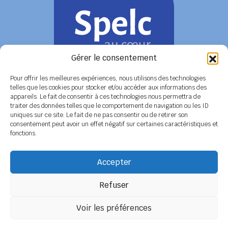
Gérer le consentement
Pour offrir les meilleures expériences, nous utilisons des technologies
telles que les cookies pour stocker et/ou accéder aux informations des
appareils. Le fait de consentir à ces technologies nous permettra de
COORDONNÉES
traiter des données telles que le comportement de navigation ou les ID
uniques sur ce site. Le fait de ne pas consentir ou de retirer son
Siège social
6 rue de Tolbiac - 37100 TOURS
consentement peut avoir un effet négatif sur certaines caractéristiques et
Tél. 02 47 51 89 78 / 06 08 86 79 50
fonctions.
Secrétariat
BP 14 - 79800 LA MOTHE SAINT HERAY
Tél. 05 49 04 91 45 / 06 14 12 56 26
Accepter
Email :
secretariat@spelc-centre-poitou-charentes.fr
Refuser
Adhérer au SPELC
Facebook
Nos articles
Voir les préférences
SPELC Centre Poitou-Charentes
propulsé fièrement par
Une création