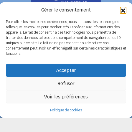
Gérer le consentement
Pour offrir les meilleures expériences, nous utilisons des technologies
telles que les cookies pour stocker et/ou accéder aux informations des
appareils. Le fait de consentir à ces technologies nous permettra de
COORDONNÉES
traiter des données telles que le comportement de navigation ou les ID
uniques sur ce site. Le fait de ne pas consentir ou de retirer son
Siège social
6 rue de Tolbiac - 37100 TOURS
consentement peut avoir un effet négatif sur certaines caractéristiques et
Tél. 02 47 51 89 78 / 06 08 86 79 50
fonctions.
Secrétariat
BP 14 - 79800 LA MOTHE SAINT HERAY
Tél. 05 49 04 91 45 / 06 14 12 56 26
Accepter
Email :
secretariat@spelc-centre-poitou-charentes.fr
Refuser
Adhérer au SPELC
Facebook
Nos articles
Voir les préférences
SPELC Centre Poitou-Charentes
propulsé fièrement par
Une création
Politique de cookies
Pagedemarque.com
|
Mentions légales
|
Politique de confidentialité