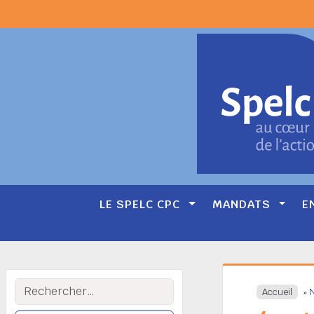
LE SPELC CPC
MANDATS
E
Main
Navigation
Rechercher :
Accueil
»
N