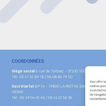
COORDONNÉES
Siège social
6 rue de Tolbiac - 37100 TOURS
Tél. 02 47 51 89 78 / 06 08 86 79 50
Pour offrir 
Secrétariat
BP 14 - 79800 LA MOTHE SAINT
cookies pour
à ces techn
HERAY
de navigatio
Tél. 05 49 04 91 45 / 06 14 12 56 26
consentement