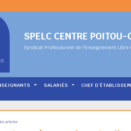
SPELC CENTRE POITOU
Syndicat Professionnel de l'Enseignement Libre 
NSEIGNANTS
SALARIÉS
CHEF D’ÉTABLISSE
os articles