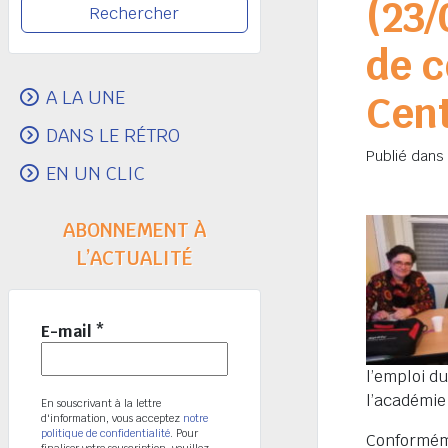
(23/
de c
A LA UNE
Cent
DANS LE RÉTRO
Publié dans
EN UN CLIC
ABONNEMENT À
L’ACTUALITÉ
E-mail
*
l’emploi du
l’académie
En souscrivant à la lettre
d'information, vous acceptez
notre
politique de confidentialité
. Pour
Conforméme
finaliser votre souscription, veuillez