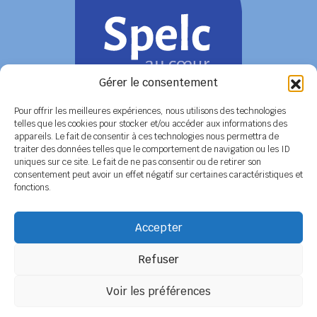
Gérer le consentement
Pour offrir les meilleures expériences, nous utilisons des technologies
telles que les cookies pour stocker et/ou accéder aux informations des
appareils. Le fait de consentir à ces technologies nous permettra de
COORDONNÉES
traiter des données telles que le comportement de navigation ou les ID
uniques sur ce site. Le fait de ne pas consentir ou de retirer son
Siège social
6 rue de Tolbiac - 37100 TOURS
consentement peut avoir un effet négatif sur certaines caractéristiques et
Tél. 02 47 51 89 78 / 06 08 86 79 50
fonctions.
Secrétariat
BP 14 - 79800 LA MOTHE SAINT HERAY
Tél. 05 49 04 91 45 / 06 14 12 56 26
Accepter
Email :
secretariat@spelc-centre-poitou-charentes.fr
Refuser
Adhérer au SPELC
Facebook
Nos articles
Voir les préférences
SPELC Centre Poitou-Charentes
propulsé fièrement par
Une création