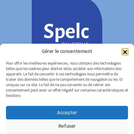
Gérer le consentement
Pour offrir les meilleures expériences, nous utilisons des technologies
telles que les cookies pour stocker et/ou accéder aux informations des
appareils. Le fait de consentir à ces technologies nous permettra de
COORDONNÉES
traiter des données telles que le comportement de navigation ou les ID
uniques sur ce site. Le fait de ne pas consentir ou de retirer son
Siège social
6 rue de Tolbiac - 37100 TOURS
consentement peut avoir un effet négatif sur certaines caractéristiques et
Tél. 02 47 51 89 78 / 06 08 86 79 50
fonctions.
Secrétariat
BP 14 - 79800 LA MOTHE SAINT HERAY
Tél. 05 49 04 91 45 / 06 14 12 56 26
Accepter
Email :
secretariat@spelc-centre-poitou-charentes.fr
Refuser