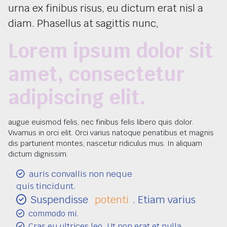
urna ex finibus risus, eu dictum erat nisl a
diam. Phasellus at sagittis nunc,
Lorem ipsum dolor sit
amet, consectetur
adipiscing elit.
augue euismod felis, nec finibus felis libero quis dolor.
Vivamus in orci elit. Orci varius natoque penatibus et magnis
dis parturient montes, nascetur ridiculus mus. In aliquam
dictum dignissim.
auris convallis non
neque
quis tincidunt.
Suspendisse
potenti
. Etiam varius
commodo mi.
Cras eu ultrices leo. Ut non erat et nulla