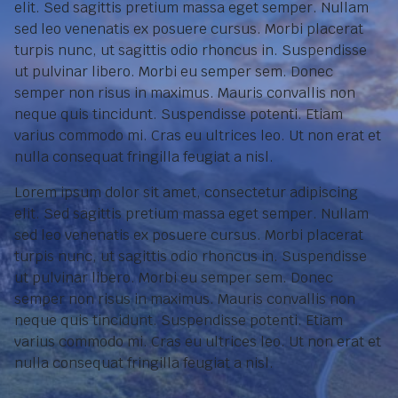
elit. Sed sagittis pretium massa eget semper. Nullam
sed leo venenatis ex posuere cursus. Morbi placerat
turpis nunc, ut sagittis odio rhoncus in. Suspendisse
ut pulvinar libero. Morbi eu semper sem. Donec
semper non risus in maximus. Mauris convallis non
neque quis tincidunt. Suspendisse potenti. Etiam
varius commodo mi. Cras eu ultrices leo. Ut non erat et
nulla consequat fringilla feugiat a nisl.
Lorem ipsum dolor sit amet, consectetur adipiscing
elit. Sed sagittis pretium massa eget semper. Nullam
sed leo venenatis ex posuere cursus. Morbi placerat
turpis nunc, ut sagittis odio rhoncus in. Suspendisse
ut pulvinar libero. Morbi eu semper sem. Donec
semper non risus in maximus. Mauris convallis non
neque quis tincidunt. Suspendisse potenti. Etiam
varius commodo mi. Cras eu ultrices leo. Ut non erat et
nulla consequat fringilla feugiat a nisl.