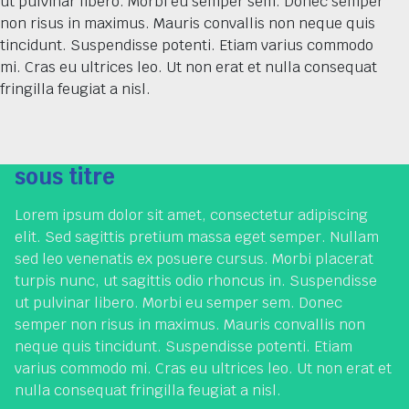
ut pulvinar libero. Morbi eu semper sem. Donec semper
non risus in maximus. Mauris convallis non neque quis
tincidunt. Suspendisse potenti. Etiam varius commodo
mi. Cras eu ultrices leo. Ut non erat et nulla consequat
fringilla feugiat a nisl.
sous titre
Lorem ipsum dolor sit amet, consectetur adipiscing
elit. Sed sagittis pretium massa eget semper. Nullam
sed leo venenatis ex posuere cursus. Morbi placerat
turpis nunc, ut sagittis odio rhoncus in. Suspendisse
ut pulvinar libero. Morbi eu semper sem. Donec
semper non risus in maximus. Mauris convallis non
neque quis tincidunt. Suspendisse potenti. Etiam
varius commodo mi. Cras eu ultrices leo. Ut non erat et
nulla consequat fringilla feugiat a nisl.