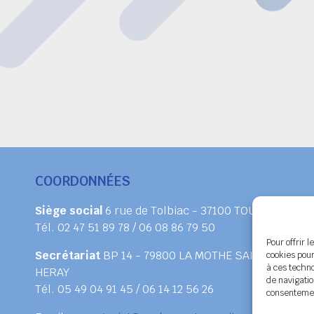
COORDONNÉES
Siège social
6 rue de Tolbiac - 37100 TOURS
Tél. 02 47 51 89 78 / 06 08 86 79 50
Pour offrir 
Secrétariat
BP 14 - 79800 LA MOTHE SAINT
cookies pour
à ces techn
HERAY
de navigatio
Tél. 05 49 04 91 45 / 06 14 12 56 26
consentement