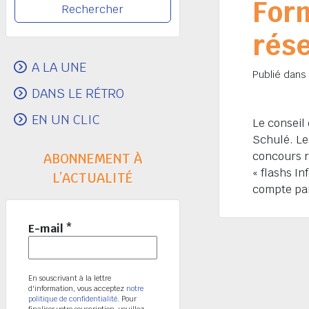
Form
rése
A LA UNE
Publié dans
DANS LE RÉTRO
EN UN CLIC
Le conseil 
Schulé. Le
concours r
ABONNEMENT À
« flashs In
L’ACTUALITÉ
compte par
E-mail
*
En souscrivant à la lettre
d'information, vous acceptez
notre
politique de confidentialité
. Pour
finaliser votre souscription, veuillez