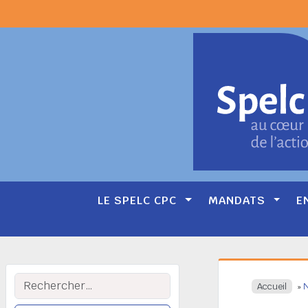
LE SPELC CPC
MANDATS
E
Main
Navigation
Rechercher :
Accueil
»
N