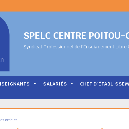
SPELC CENTRE POITOU
Syndicat Professionnel de l'Enseignement Libre 
NSEIGNANTS
SALARIÉS
CHEF D’ÉTABLISSE
os articles