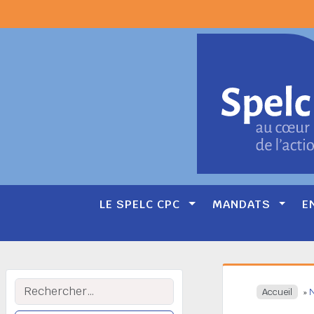
LE SPELC CPC
MANDATS
E
Main
Navigation
Rechercher :
Accueil
»
N