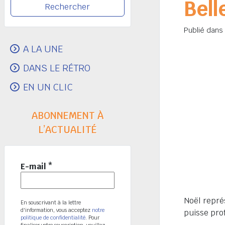
Bell
Publié dans
A LA UNE
DANS LE RÉTRO
EN UN CLIC
ABONNEMENT À
L’ACTUALITÉ
E-mail
*
Noël repré
En souscrivant à la lettre
d'information, vous acceptez
notre
puisse prof
politique de confidentialité
. Pour
finaliser votre souscription, veuillez