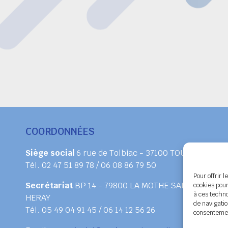
COORDONNÉES
Siège social
6 rue de Tolbiac - 37100 TOURS
Tél. 02 47 51 89 78 / 06 08 86 79 50
Pour offrir 
Secrétariat
BP 14 - 79800 LA MOTHE SAINT
cookies pour
à ces techn
HERAY
de navigatio
Tél. 05 49 04 91 45 / 06 14 12 56 26
consentement