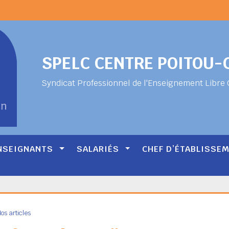
SPELC CENTRE POITOU
Syndicat Professionnel de l'Enseignement Libre 
NSEIGNANTS
SALARIÉS
CHEF D’ÉTABLISSE
os articles