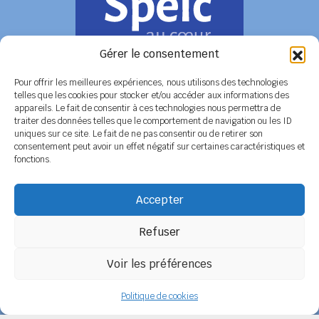
Gérer le consentement
Pour offrir les meilleures expériences, nous utilisons des technologies
telles que les cookies pour stocker et/ou accéder aux informations des
appareils. Le fait de consentir à ces technologies nous permettra de
COORDONNÉES
traiter des données telles que le comportement de navigation ou les ID
uniques sur ce site. Le fait de ne pas consentir ou de retirer son
Siège social
6 rue de Tolbiac - 37100 TOURS
consentement peut avoir un effet négatif sur certaines caractéristiques et
Tél. 02 47 51 89 78 / 06 08 86 79 50
fonctions.
Secrétariat
BP 14 - 79800 LA MOTHE SAINT HERAY
Tél. 05 49 04 91 45 / 06 14 12 56 26
Accepter
Email :
secretariat@spelc-centre-poitou-charentes.fr
Refuser
Adhérer au SPELC
Facebook
Nos articles
Voir les préférences
SPELC Centre Poitou-Charentes
propulsé fièrement par
Une création
Politique de cookies
Pagedemarque.com
|
Mentions légales
|
Politique de confidentialité