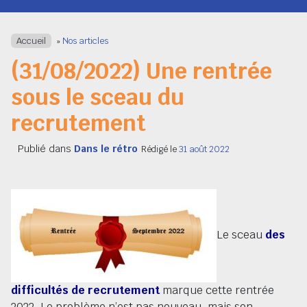
Navigation
Accueil
»
Nos articles
(31/08/2022) Une rentrée
sous le sceau du
recrutement
Publié dans
Dans le rétro
Rédigé le
31 août 2022
Le sceau
des
difficultés de recrutement
marque cette rentrée
2022. Le problème n’est pas nouveau, mais son