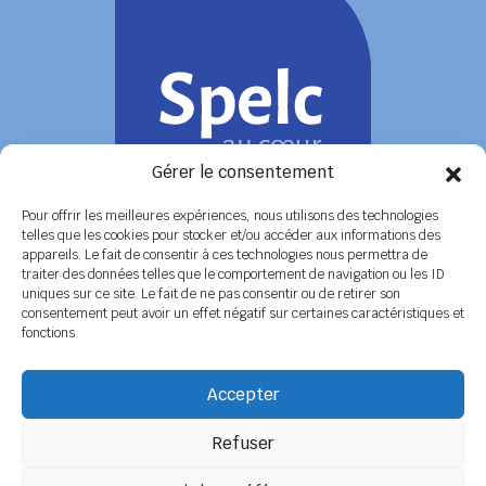
Gérer le consentement
Pour offrir les meilleures expériences, nous utilisons des technologies
telles que les cookies pour stocker et/ou accéder aux informations des
appareils. Le fait de consentir à ces technologies nous permettra de
COORDONNÉES
traiter des données telles que le comportement de navigation ou les ID
uniques sur ce site. Le fait de ne pas consentir ou de retirer son
Siège social
6 rue de Tolbiac - 37100 TOURS
consentement peut avoir un effet négatif sur certaines caractéristiques et
Tél. 02 47 51 89 78 / 06 08 86 79 50
fonctions.
Secrétariat
BP 14 - 79800 LA MOTHE SAINT HERAY
Tél. 05 49 04 91 45 / 06 14 12 56 26
Accepter
Email :
secretariat@spelc-centre-poitou-charentes.fr
Refuser
Adhérer au SPELC
Facebook
Nos articles