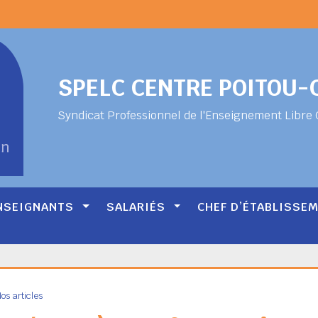
SPELC CENTRE POITOU
Syndicat Professionnel de l'Enseignement Libre 
NSEIGNANTS
SALARIÉS
CHEF D’ÉTABLISSE
os articles