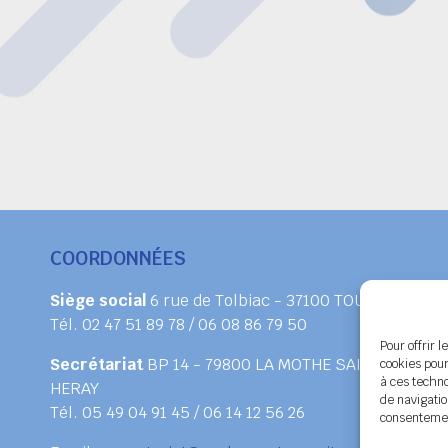
COORDONNÉES
Siège social
6 rue de Tolbiac - 37100 TOURS
Tél. 02 47 51 89 78 / 06 08 86 79 50
Pour offrir 
Secrétariat
BP 14 - 79800 LA MOTHE SAINT
cookies pour
à ces techn
HERAY
de navigatio
Tél. 05 49 04 91 45 / 06 14 12 56 26
consentement