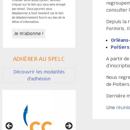
regroupeme
cliquer sur le lien qui vous sera envoyé
par email. Vous pourrez vous
consulter l
désabonner à tout moment via le lien
de désabonnement fourni au bas de la
Depuis la 
lettre d'information.
Formiris. 
Orléans
Poitiers
ADHÉRER AU SPELC
A partir d
d’inscripti
Découvrir les modalités
Nous regre
d'adhésion
de Poitiers,
Dernière m
Une
réunio