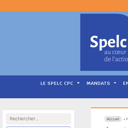
LE SPELC CPC
MANDATS
E
Main
Navigation
Rechercher :
Accueil
»
N