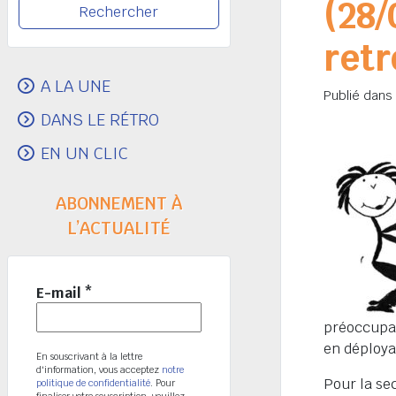
(28/
retr
A LA UNE
Publié dans
DANS LE RÉTRO
EN UN CLIC
ABONNEMENT À
L’ACTUALITÉ
E-mail
*
préoccupat
en déployan
En souscrivant à la lettre
d'information, vous acceptez
notre
Pour la sec
politique de confidentialité
. Pour
finaliser votre souscription, veuillez