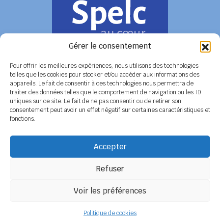
Gérer le consentement
Pour offrir les meilleures expériences, nous utilisons des technologies
telles que les cookies pour stocker et/ou accéder aux informations des
appareils. Le fait de consentir à ces technologies nous permettra de
COORDONNÉES
traiter des données telles que le comportement de navigation ou les ID
uniques sur ce site. Le fait de ne pas consentir ou de retirer son
Siège social
6 rue de Tolbiac - 37100 TOURS
consentement peut avoir un effet négatif sur certaines caractéristiques et
Tél. 02 47 51 89 78 / 06 08 86 79 50
fonctions.
Secrétariat
BP 14 - 79800 LA MOTHE SAINT HERAY
Tél. 05 49 04 91 45 / 06 14 12 56 26
Accepter
Email :
secretariat@spelc-centre-poitou-charentes.fr
Refuser
Adhérer au SPELC
Facebook
Nos articles
Voir les préférences
SPELC Centre Poitou-Charentes
propulsé fièrement par
Une création
Politique de cookies
Pagedemarque.com
|
Mentions légales
|
Politique de confidentialité