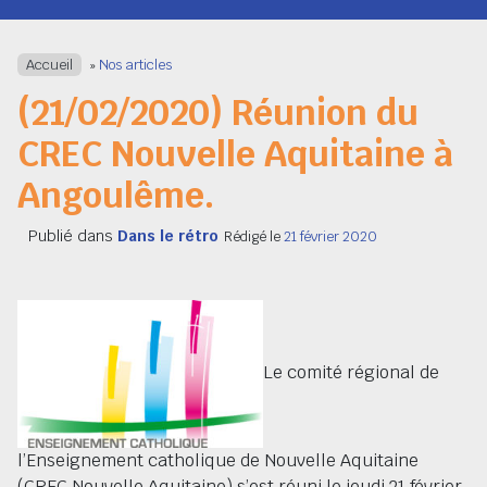
Navigation
Accueil
»
Nos articles
(21/02/2020) Réunion du
CREC Nouvelle Aquitaine à
Angoulême.
Publié dans
Dans le rétro
Rédigé le
21 février 2020
Le comité régional de
l’Enseignement catholique de Nouvelle Aquitaine
(CREC Nouvelle Aquitaine) s’est réuni le jeudi 21 février