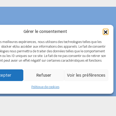
Gérer le consentement
Adhérer au SPELC
les meilleures expériences, nous utilisons des technologies telles que les
 stocker et/ou accéder aux informations des appareils. Le fait de consentir
Facebook
ologies nous permettra de traiter des données telles que le comportement
n ou les ID uniques sur ce site. Le fait de ne pas consentir ou de retirer son
Nos articles
 peut avoir un effet négatif sur certaines caractéristiques et fonctions.
cepter
Refuser
Voir les préférences
Politique de cookies
Politique de confidentialité