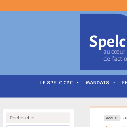
LE SPELC CPC
MANDATS
E
Main
Navigation
Rechercher :
Accueil
»
N