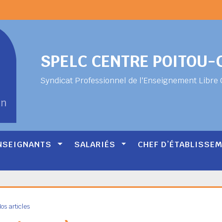
SPELC CENTRE POITOU
Syndicat Professionnel de l'Enseignement Libre 
NSEIGNANTS
SALARIÉS
CHEF D’ÉTABLISSE
os articles