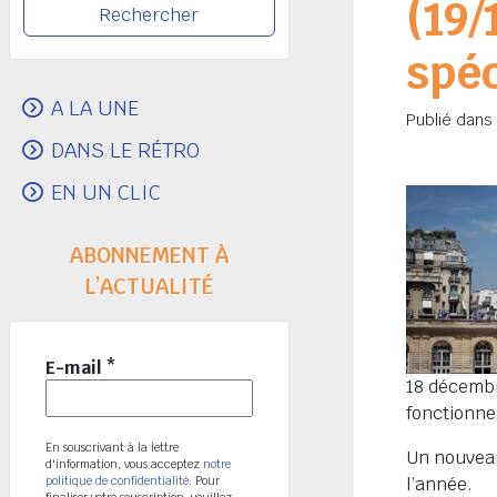
(19/
spéc
A LA UNE
Publié dans
DANS LE RÉTRO
EN UN CLIC
ABONNEMENT À
L’ACTUALITÉ
E-mail
*
18 décembr
fonctionne
En souscrivant à la lettre
Un nouveau
d'information, vous acceptez
notre
politique de confidentialité
. Pour
l’année.
finaliser votre souscription, veuillez