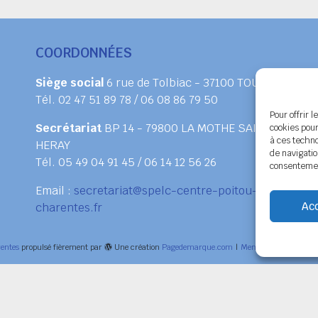
COORDONNÉES
Siège social
6 rue de Tolbiac - 37100 TOURS
Tél. 02 47 51 89 78 / 06 08 86 79 50
Pour offrir 
Secrétariat
BP 14 - 79800 LA MOTHE SAINT
cookies pour
à ces techn
HERAY
de navigatio
Tél. 05 49 04 91 45 / 06 14 12 56 26
consentement
Email :
secretariat@spelc-centre-poitou-
Ac
charentes.fr
entes
propulsé fièrement par
Une création
Pagedemarque.com
|
Mentions légales
|