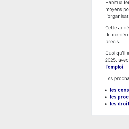
Habituellem
moyens pou
l’organisa
Cette anné
de manière
précis.
Quoi qu’il 
2025, ave
l’emploi
.
Les procha
les cons
les pro
les droi