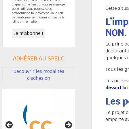
cliquer sur le lien qui vous sera envoyé
Cette situ
par email. Vous pourrez vous
désabonner à tout moment via le lien
de désabonnement fourni au bas de la
L’imp
lettre d'information.
NON.
Le princip
déclarant 
quelques r
ADHÉRER AU SPELC
Tous les g
Découvrir les modalités
d'adhésion
Les nouvea
devant lui
Les p
Le projet d
emporté av