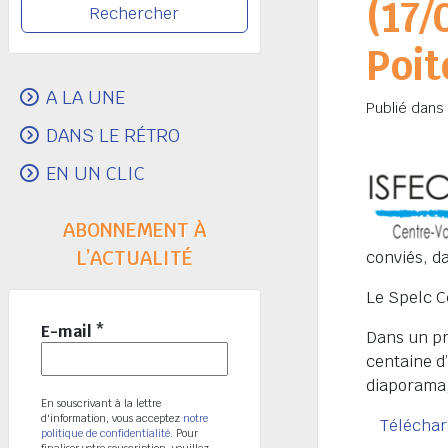
(17/
Poit
A LA UNE
Publié dans
DANS LE RÉTRO
EN UN CLIC
ABONNEMENT À
L’ACTUALITÉ
conviés, d
Le Spelc C
E-mail
*
Dans un pr
centaine d
diaporama,
En souscrivant à la lettre
d'information, vous acceptez
notre
Téléchar
politique de confidentialité
. Pour
finaliser votre souscription, veuillez