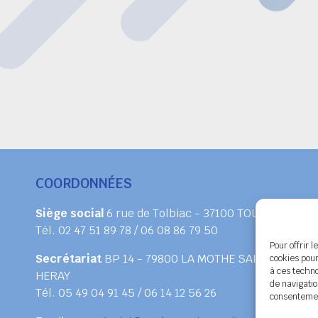
COORDONNÉES
Siège social
6 rue de Tolbiac - 37100 TOURS
Tél. 02 47 51 89 78 / 06 08 86 79 50
Pour offrir 
Secrétariat
BP 14 - 79800 LA MOTHE SAINT
cookies pour
à ces techn
HERAY
de navigatio
Tél. 05 49 04 91 45 / 06 14 12 56 26
consentement