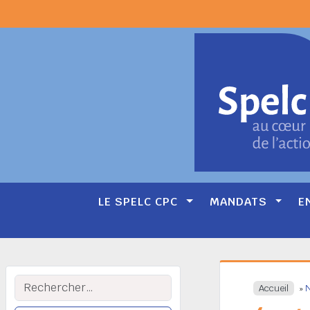
LE SPELC CPC
MANDATS
E
Main
Navigation
Rechercher :
Accueil
»
N