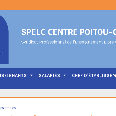
SPELC CENTRE POITOU
Syndicat Professionnel de l'Enseignement Libre 
NSEIGNANTS
SALARIÉS
CHEF D’ÉTABLISSE
os articles