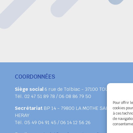
COORDONNÉES
Siège social
6 rue de Tolbiac - 37100 TOURS
Tél. 02 47 51 89 78 / 06 08 86 79 50
Pour offrir 
Secrétariat
BP 14 - 79800 LA MOTHE SAINT
cookies pour
à ces techn
HERAY
de navigatio
Tél. 05 49 04 91 45 / 06 14 12 56 26
consentement