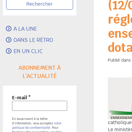
(12/
régl
A LA UNE
ens
DANS LE RÉTRO
dota
EN UN CLIC
Publié dans
ABONNEMENT À
L’ACTUALITÉ
E-mail
*
En souscrivant à la lettre
catholique
d'information, vous acceptez
notre
politique de confidentialité
. Pour
Le ministèr
finaliser votre souscription, veuillez