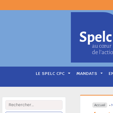
LE SPELC CPC
MANDATS
E
Main
Navigation
Rechercher :
Accueil
»
N