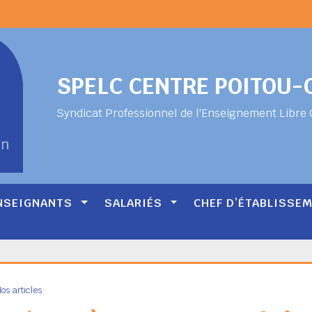
SPELC CENTRE POITOU
Syndicat Professionnel de l'Enseignement Libre 
NSEIGNANTS
SALARIÉS
CHEF D’ÉTABLISSE
os articles