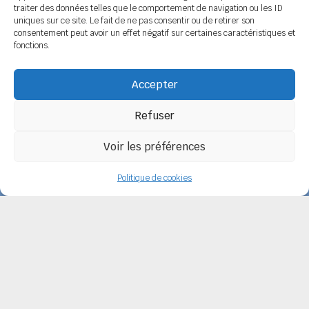
COORDONNÉES
traiter des données telles que le comportement de navigation ou les ID
uniques sur ce site. Le fait de ne pas consentir ou de retirer son
Siège social
6 rue de Tolbiac - 37100 TOURS
consentement peut avoir un effet négatif sur certaines caractéristiques et
Tél. 02 47 51 89 78 / 06 08 86 79 50
fonctions.
Secrétariat
BP 14 - 79800 LA MOTHE SAINT HERAY
Tél. 05 49 04 91 45 / 06 14 12 56 26
Accepter
Email :
secretariat@spelc-centre-poitou-charentes.fr
Refuser
Adhérer au SPELC
Facebook
Nos articles
Voir les préférences
SPELC Centre Poitou-Charentes
propulsé fièrement par
Une création
Politique de cookies
Pagedemarque.com
|
Mentions légales
|
Politique de confidentialité